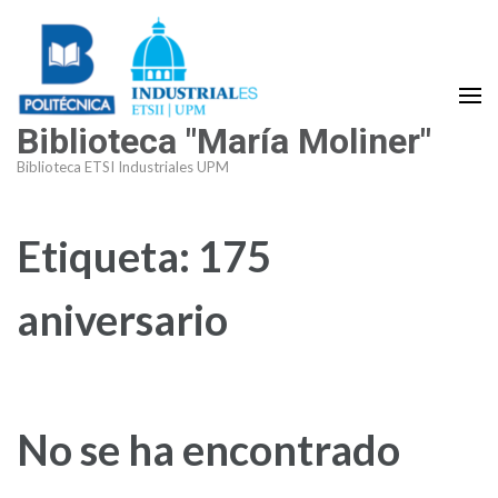
Saltar
al
contenido
(presiona
Biblioteca "María Moliner"
la
tecla
Biblioteca ETSI Industriales UPM
Intro)
Etiqueta:
175
aniversario
No se ha encontrado