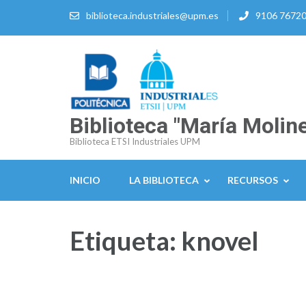
Saltar
biblioteca.industriales@upm.es
9106 7672
al
contenido
(presiona
la
tecla
Intro)
Biblioteca "María Moline
Biblioteca ETSI Industriales UPM
INICIO
LA BIBLIOTECA
RECURSOS
Etiqueta:
knovel