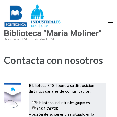
Saltar
al
contenido
(presiona
Biblioteca "María Moliner"
la
tecla
Biblioteca ETSI Industriales UPM
Intro)
Contacta con nosotros
Biblioteca ETSII pone a su disposición
distintos
canales de comunicación:
–
biblioteca.industriales@upm.es
–
9106
76720
–
buzón de sugerencias
situado en la